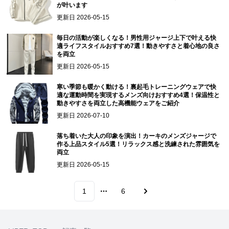
が叶います
更新日
2026-05-15
毎日の活動が楽しくなる！男性用ジャージ上下で叶える快
適ライフスタイルおすすめ7選！動きやすさと着心地の良さ
を両立
更新日
2026-05-15
寒い季節も暖かく動ける！裏起毛トレーニングウェアで快
適な運動時間を実現するメンズ向けおすすめ4選！保温性と
動きやすさを両立した高機能ウェアをご紹介
更新日
2026-07-10
落ち着いた大人の印象を演出！カーキのメンズジャージで
作る上品スタイル5選！リラックス感と洗練された雰囲気を
両立
更新日
2026-05-15
1
6
More pages