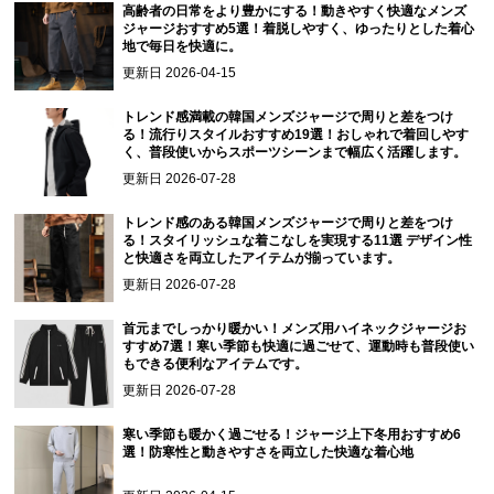
高齢者の日常をより豊かにする！動きやすく快適なメンズ
ジャージおすすめ5選！着脱しやすく、ゆったりとした着心
地で毎日を快適に。
更新日
2026-04-15
トレンド感満載の韓国メンズジャージで周りと差をつけ
る！流行りスタイルおすすめ19選！おしゃれで着回しやす
く、普段使いからスポーツシーンまで幅広く活躍します。
更新日
2026-07-28
トレンド感のある韓国メンズジャージで周りと差をつけ
る！スタイリッシュな着こなしを実現する11選 デザイン性
と快適さを両立したアイテムが揃っています。
更新日
2026-07-28
首元までしっかり暖かい！メンズ用ハイネックジャージお
すすめ7選！寒い季節も快適に過ごせて、運動時も普段使い
もできる便利なアイテムです。
更新日
2026-07-28
寒い季節も暖かく過ごせる！ジャージ上下冬用おすすめ6
選！防寒性と動きやすさを両立した快適な着心地