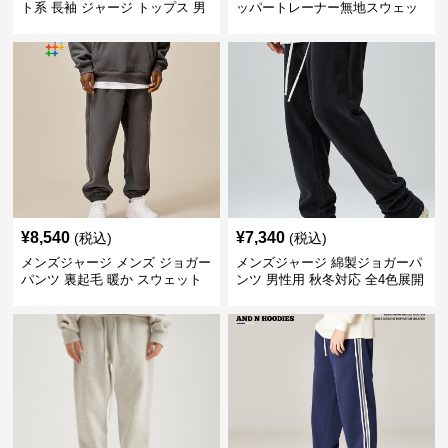
ト系 長袖 ジャージ トップス 男
ッパートレーナー無地スウェッ
女兼用 春秋新作 全2色
ト上着
¥
8,540
¥
7,340
(税込)
(税込)
メンズジャージ メンズ ジョガー
メンズジャージ 綿製ジョガーパ
パンツ 裏起毛 暖か スウェット
ンツ 男性用 秋冬対応 全4色展開
秋冬