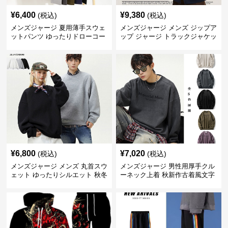
¥
6,400
¥
9,380
(税込)
(税込)
メンズジャージ 夏用薄手スウェ
メンズジャージ メンズ ジップア
ットパンツ ゆったりドローコー
ップ ジャージ トラックジャケッ
ド付き九分丈
ト 全3色
¥
6,800
¥
7,020
(税込)
(税込)
メンズジャージ メンズ 丸首スウ
メンズジャージ 男性用厚手クル
ェット ゆったりシルエット 秋冬
ーネック上着 秋新作古着風文字
トレーナー
入り重ね着用★全5色