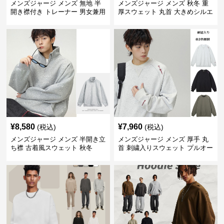
メンズジャージ メンズ 無地 半
メンズジャージ メンズ 秋冬 重
開き襟付き トレーナー 男女兼用
厚スウェット 丸首 大きめシルエ
春秋 2025新作
ット 全2色
¥
8,580
¥
7,960
(税込)
(税込)
メンズジャージ メンズ 半開き立
メンズジャージ メンズ 厚手 丸
ち襟 古着風スウェット 秋冬
首 刺繍入りスウェット プルオー
バー 全3色