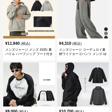
¥
11,940
¥
4,310
(税込)
(税込)
メンズジャージ メンズ 410G 裏
メンズジャージ コーデュロイ素
パイル ハーフジップ フード付き
材ワイドカーゴパンツ メンズ ゆ
トレーナー 全2色
ったり
¥
8,000
¥
10,700
(税込)
(税込)