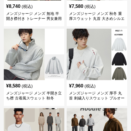
¥
8,740
¥
7,580
(税込)
(税込)
メンズジャージ メンズ 無地 半
メンズジャージ メンズ 秋冬 重
開き襟付き トレーナー 男女兼用
厚スウェット 丸首 大きめシルエ
春秋 2025新作
ット 全2色
¥
8,580
¥
7,960
(税込)
(税込)
メンズジャージ メンズ 半開き立
メンズジャージ メンズ 厚手 丸
ち襟 古着風スウェット 秋冬
首 刺繍入りスウェット プルオー
バー 全3色