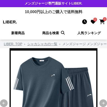
メンズジャージ
専門通販サイト
LIBER.
10,000
円以上のご購入で送料無料
0
0
LIBER.
新着商品
商品を検索
人気ランキング
LIBER. TOP
›
シャカシャカの一覧
›
メンズジャージ メンズジャー
Previous slide
Ne