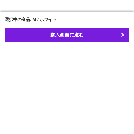
選択中の商品: M / ホワイト
選択中の商品: M / ホワイト
購入画面に進む
購入画面に進む
LIBER.
について
会社概要