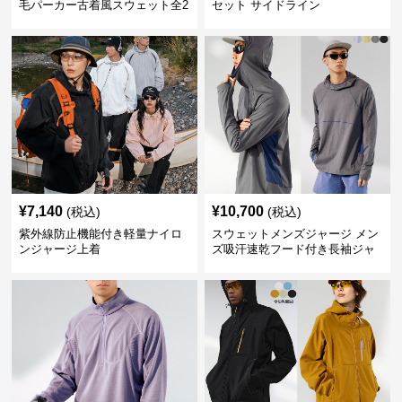
毛パーカー古着風スウェット全2
セット サイドライン
色
¥
7,140
¥
10,700
(税込)
(税込)
紫外線防止機能付き軽量ナイロ
スウェットメンズジャージ メン
ンジャージ上着
ズ吸汗速乾フード付き長袖ジャ
ージ全4色