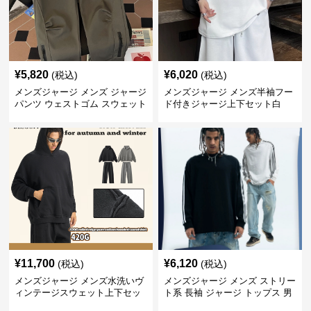
¥
5,820
¥
6,020
(税込)
(税込)
メンズジャージ メンズ ジャージ
メンズジャージ メンズ半袖フー
パンツ ウェストゴム スウェット
ド付きジャージ上下セット白
ボトムス
¥
11,700
¥
6,120
(税込)
(税込)
メンズジャージ メンズ水洗いヴ
メンズジャージ メンズ ストリー
ィンテージスウェット上下セッ
ト系 長袖 ジャージ トップス 男
ト全2色
女兼用 春秋新作 全2色