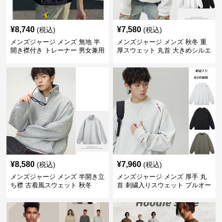
¥
8,740
¥
7,580
(税込)
(税込)
メンズジャージ メンズ 無地 半
メンズジャージ メンズ 秋冬 重
開き襟付き トレーナー 男女兼用
厚スウェット 丸首 大きめシルエ
春秋 2025新作
ット 全2色
¥
8,580
¥
7,960
(税込)
(税込)
メンズジャージ メンズ 半開き立
メンズジャージ メンズ 厚手 丸
ち襟 古着風スウェット 秋冬
首 刺繍入りスウェット プルオー
バー 全3色