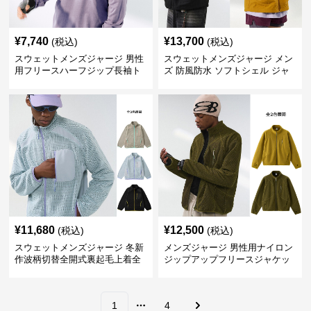
¥
7,740
¥
13,700
(税込)
(税込)
スウェットメンズジャージ 男性
スウェットメンズジャージ メン
用フリースハーフジップ長袖ト
ズ 防風防水 ソフトシェル ジャ
ップス全6色展開
ケット 全5色
¥
11,680
¥
12,500
(税込)
(税込)
スウェットメンズジャージ 冬新
メンズジャージ 男性用ナイロン
作波柄切替全開式裏起毛上着全
ジップアップフリースジャケッ
三色
ト全2色
1
4