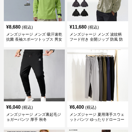
¥
8,680
¥
11,680
(税込)
(税込)
メンズジャージ メンズ 吸汗速乾
メンズジャージ メンズ 波紋柄
抗菌 長袖スポーツトップス 男女
フード付き 全開ジップ 防風 防
兼用 全4色
寒 アウター 全4色
¥
6,040
¥
6,400
(税込)
(税込)
メンズジャージ メンズ裏起毛ジ
メンズジャージ 夏用薄手スウェ
ョガーパンツ 厚手 秋冬
ットパンツ ゆったりドローコー
ド付き九分丈