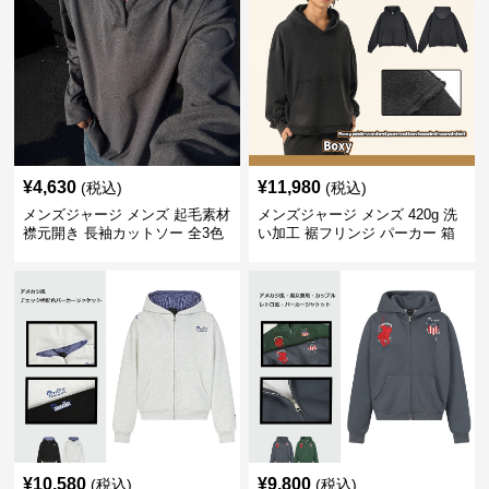
¥
4,630
¥
11,980
(税込)
(税込)
メンズジャージ メンズ 起毛素材
メンズジャージ メンズ 420g 洗
襟元開き 長袖カットソー 全3色
い加工 裾フリンジ パーカー 箱
型シルエット
¥
10,580
¥
9,800
(税込)
(税込)