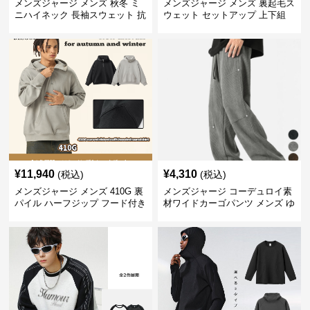
メンズジャージ メンズ 秋冬 ミ
メンズジャージ メンズ 裏起毛ス
ニハイネック 長袖スウェット 抗
ウェット セットアップ 上下組
菌 全6色
全4色
¥
11,940
¥
4,310
(税込)
(税込)
メンズジャージ メンズ 410G 裏
メンズジャージ コーデュロイ素
パイル ハーフジップ フード付き
材ワイドカーゴパンツ メンズ ゆ
トレーナー 全2色
ったり