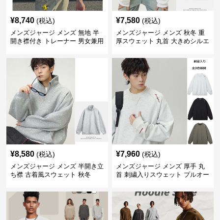
¥
8,740
¥
7,580
(税込)
(税込)
メンズジャージ メンズ 無地 半
メンズジャージ メンズ 秋冬 重
開き襟付き トレーナー 男女兼用
厚スウェット 丸首 大きめシルエ
春秋 2025新作
ット 全2色
¥
8,580
¥
7,960
(税込)
(税込)
メンズジャージ メンズ 半開き立
メンズジャージ メンズ 厚手 丸
ち襟 古着風スウェット 秋冬
首 刺繍入りスウェット プルオー
バー 全3色