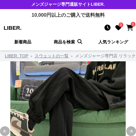
メンズジャージ
専門通販サイト
LIBER.
10,000
円以上のご購入で送料無料
0
0
LIBER.
新着商品
商品を検索
人気ランキング
LIBER. TOP
›
スウェットの一覧
›
メンズジャージ専門店 リラッ
Previous slide
Ne