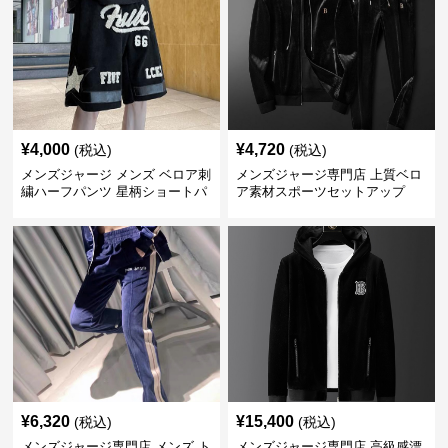
¥
4,000
¥
4,720
(税込)
(税込)
メンズジャージ メンズ ベロア刺
メンズジャージ専門店 上質ベロ
繍ハーフパンツ 星柄ショートパ
ア素材スポーツセットアップ
ンツ
¥
6,320
¥
15,400
(税込)
(税込)
メンズジャージ専門店 メンズ ト
メンズジャージ専門店 高級感漂