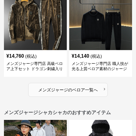
¥
14,760
¥
14,140
(税込)
(税込)
メンズジャージ専門店 高級ベロ
メンズジャージ専門店 職人技が
ア上下セット ドラゴン刺繍入り
光る上質ベロア素材のジャージ
上下セット
›
メンズジャージ
の
ベロア
一覧へ
メンズジャージシャカシャカのおすすめアイテム