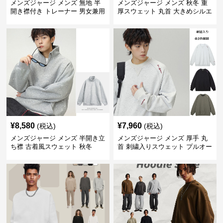
メンズジャージ メンズ 無地 半
メンズジャージ メンズ 秋冬 重
開き襟付き トレーナー 男女兼用
厚スウェット 丸首 大きめシルエ
春秋 2025新作
ット 全2色
¥
8,580
¥
7,960
(税込)
(税込)
メンズジャージ メンズ 半開き立
メンズジャージ メンズ 厚手 丸
ち襟 古着風スウェット 秋冬
首 刺繍入りスウェット プルオー
バー 全3色