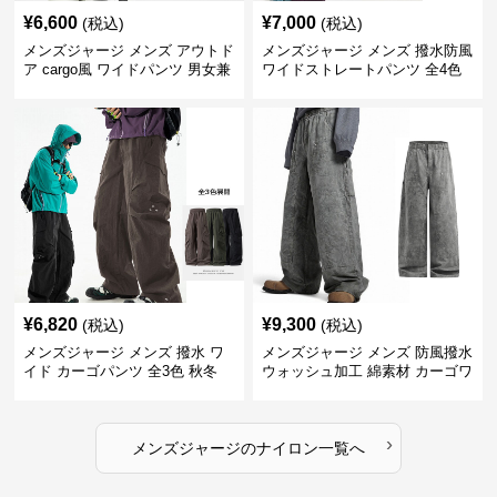
¥
6,600
¥
7,000
(税込)
(税込)
メンズジャージ メンズ アウトド
メンズジャージ メンズ 撥水防風
ア cargo風 ワイドパンツ 男女兼
ワイドストレートパンツ 全4色
用 全4色 2025新作
¥
6,820
¥
9,300
(税込)
(税込)
メンズジャージ メンズ 撥水 ワ
メンズジャージ メンズ 防風撥水
イド カーゴパンツ 全3色 秋冬
ウォッシュ加工 綿素材 カーゴワ
イドパンツ
›
メンズジャージ
の
ナイロン
一覧へ