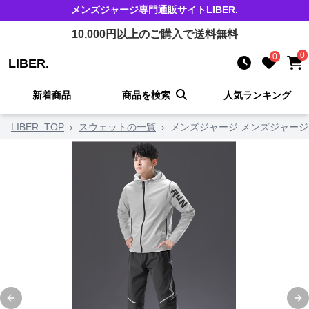
メンズジャージ
専門通販サイト
LIBER.
10,000
円以上のご購入で送料無料
0
0
LIBER.
新着商品
商品を検索
人気ランキング
LIBER. TOP
›
スウェットの一覧
›
メンズジャージ メンズジャー
Previous slide
Ne