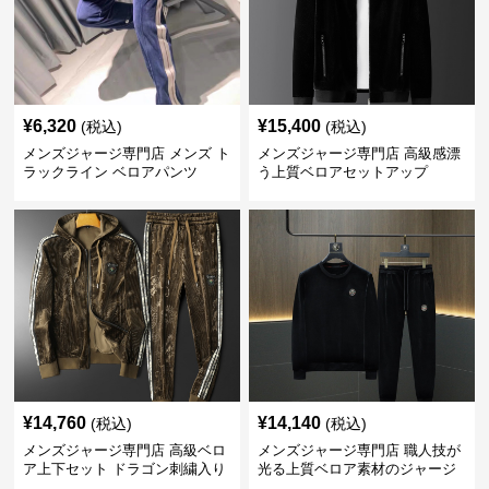
¥
6,320
¥
15,400
(税込)
(税込)
メンズジャージ専門店 メンズ ト
メンズジャージ専門店 高級感漂
ラックライン ベロアパンツ
う上質ベロアセットアップ
¥
14,760
¥
14,140
(税込)
(税込)
メンズジャージ専門店 高級ベロ
メンズジャージ専門店 職人技が
ア上下セット ドラゴン刺繍入り
光る上質ベロア素材のジャージ
上下セット