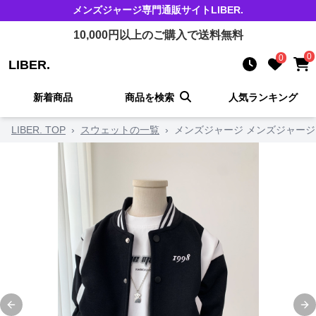
メンズジャージ
専門通販サイト
LIBER.
10,000
円以上のご購入で送料無料
0
0
LIBER.
新着商品
商品を検索
人気ランキング
LIBER. TOP
›
スウェットの一覧
›
メンズジャージ メンズジャージ
Previous slide
Ne