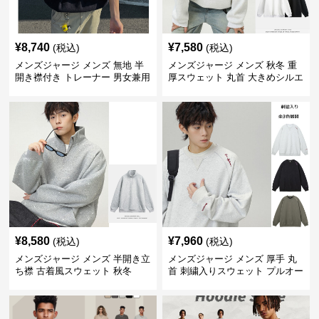
¥
8,740
¥
7,580
(税込)
(税込)
メンズジャージ メンズ 無地 半
メンズジャージ メンズ 秋冬 重
開き襟付き トレーナー 男女兼用
厚スウェット 丸首 大きめシルエ
春秋 2025新作
ット 全2色
¥
8,580
¥
7,960
(税込)
(税込)
メンズジャージ メンズ 半開き立
メンズジャージ メンズ 厚手 丸
ち襟 古着風スウェット 秋冬
首 刺繍入りスウェット プルオー
バー 全3色