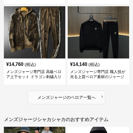
¥
14,760
¥
14,140
(税込)
(税込)
メンズジャージ専門店 高級ベロ
メンズジャージ専門店 職人技が
ア上下セット ドラゴン刺繍入り
光る上質ベロア素材のジャージ
上下セット
›
メンズジャージ
の
ベロア
一覧へ
メンズジャージシャカシャカのおすすめアイテム