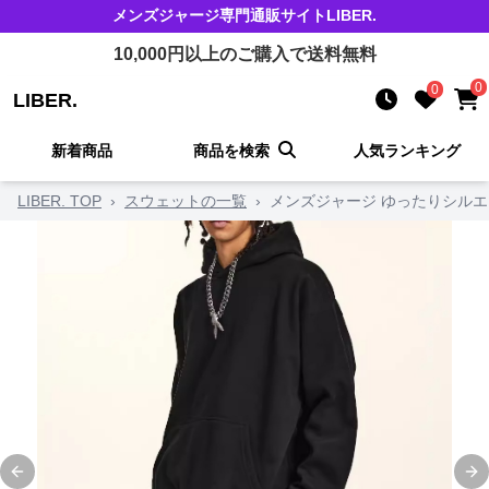
メンズジャージ
専門通販サイト
LIBER.
10,000
円以上のご購入で送料無料
0
0
LIBER.
新着商品
商品を検索
人気ランキング
LIBER. TOP
›
スウェットの一覧
›
メンズジャージ ゆったりシル
Previous slide
Ne