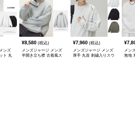
¥
8,580
¥
7,960
¥
7,8
(税込)
(税込)
メンズ
メンズジャージ メンズ
メンズジャージ メンズ
メン
ット 丸
半開き立ち襟 古着風ス
厚手 丸首 刺繍入りスウ
無地 
ット 全2
ウェット 秋冬
ェット プルオーバー 全3
女兼用
色