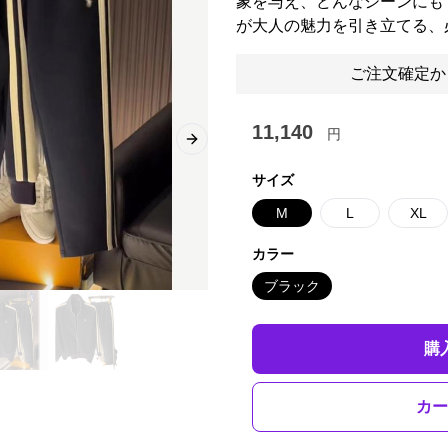
象を与え、どんなシーンにも
が大人の魅力を引き立てる、
ご注文確定か
11,140
円
Next slide
サイズ
M
L
XL
カラー
ブラック
購
カー