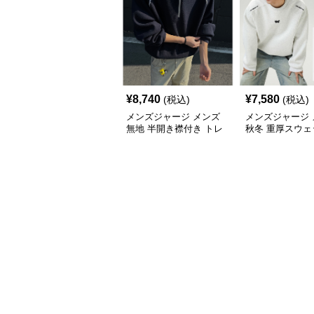
¥
8,740
¥
7,580
(税込)
(税込)
メンズジャージ メンズ
メンズジャージ 
無地 半開き襟付き トレ
秋冬 重厚スウェ
ーナー 男女兼用 春秋
首 大きめシルエ
2025新作
色