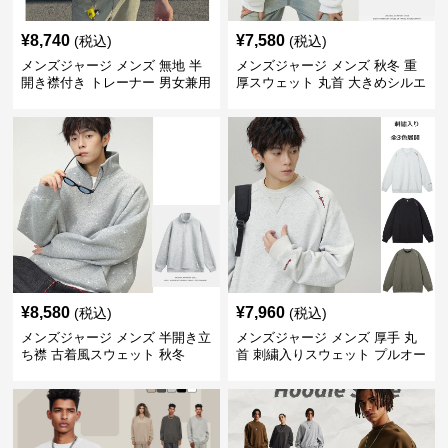
¥
8,740
¥
7,580
(税込)
(税込)
メンズジャージ メンズ 無地 半
メンズジャージ メンズ 秋冬 重
開き襟付き トレーナー 男女兼用
厚スウェット 丸首 大きめシルエ
春秋 2025新作
ット 全2色
¥
8,580
¥
7,960
(税込)
(税込)
メンズジャージ メンズ 半開き立
メンズジャージ メンズ 厚手 丸
ち襟 古着風スウェット 秋冬
首 刺繍入りスウェット プルオー
バー 全3色