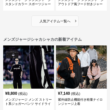
スタンドカラー スポーツジャー
アウトドア風フード付きジャー
ジ
ジ
›
人気アイテム一覧へ
メンズジャージシャカシャカの新着アイテム
¥
8,800
¥
7,140
(税込)
(税込)
メンズジャージ メンズ ストリー
紫外線防止機能付き軽量ナイロ
ト系ジョガーパンツ サイドライ
ンジャージ上着
ン入り