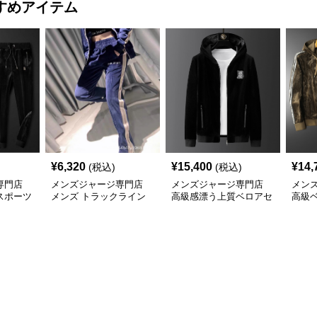
すめアイテム
¥
6,320
¥
15,400
¥
14,
(税込)
(税込)
専門店
メンズジャージ専門店
メンズジャージ専門店
メン
スポーツ
メンズ トラックライン
高級感漂う上質ベロアセ
高級
ベロアパンツ
ットアップ
ドラ