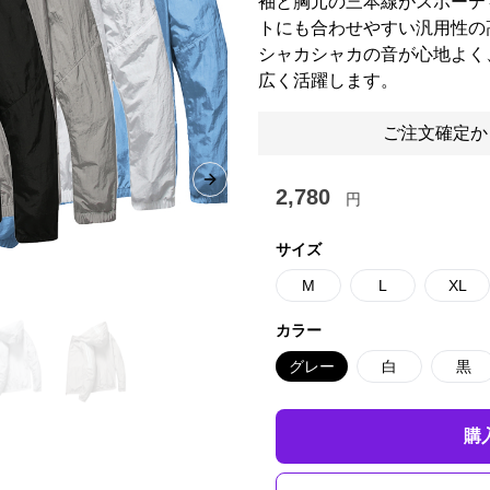
袖と胸元の三本線がスポーテ
トにも合わせやすい汎用性の
シャカシャカの音が心地よく
広く活躍します。
ご注文確定か
Next slide
2,780
円
サイズ
M
L
XL
カラー
グレー
白
黒
購