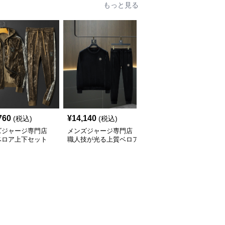
もっと見る
760
¥
14,140
¥
9,720
(税込)
(税込)
(税込)
ズジャージ専門店
メンズジャージ専門店
メンズジャージ専門店
ベロア上下セット
職人技が光る上質ベロア
高級モノグラム柄 上下
ゴン刺繍入り
素材のジャージ上下セッ
セットアップジャージ
ト