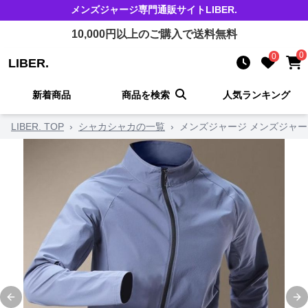
メンズジャージ
専門通販サイト
LIBER.
10,000
円以上のご購入で送料無料
0
0
LIBER.
新着商品
商品を検索
人気ランキング
LIBER. TOP
›
シャカシャカの一覧
›
メンズジャージ メンズジャー
Previous slide
Ne