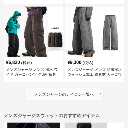
用 全4色 2025新作
¥
6,820
¥
9,300
(税込)
(税込)
メンズジャージ メンズ 撥水 ワ
メンズジャージ メンズ 防風撥水
イド カーゴパンツ 全3色 秋冬
ウォッシュ加工 綿素材 カーゴワ
イドパンツ
›
メンズジャージ
の
ナイロン
一覧へ
メンズジャージスウェットのおすすめアイテム