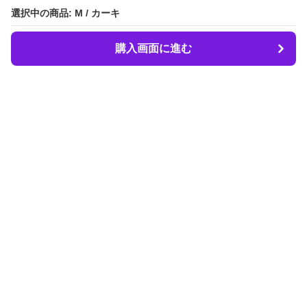
選択中の商品: M / カーキ
選択中の商品: M / カーキ
購入画面に進む
購入画面に進む
LIBER.
について
会社概要
利用規約