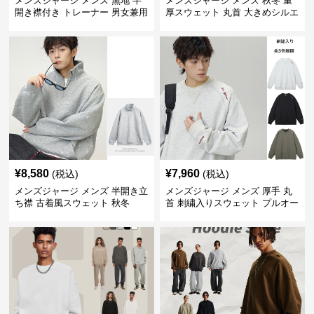
メンズジャージ メンズ 無地 半
メンズジャージ メンズ 秋冬 重
開き襟付き トレーナー 男女兼用
厚スウェット 丸首 大きめシルエ
春秋 2025新作
ット 全2色
¥
8,580
¥
7,960
(税込)
(税込)
メンズジャージ メンズ 半開き立
メンズジャージ メンズ 厚手 丸
ち襟 古着風スウェット 秋冬
首 刺繍入りスウェット プルオー
バー 全3色