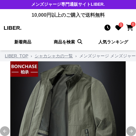
メンズジャージ
専門通販サイト
LIBER.
10,000
円以上のご購入で送料無料
0
0
LIBER.
新着商品
商品を検索
人気ランキング
LIBER. TOP
›
シャカシャカの一覧
›
メンズジャージ メンズジャ
Previous slide
Ne