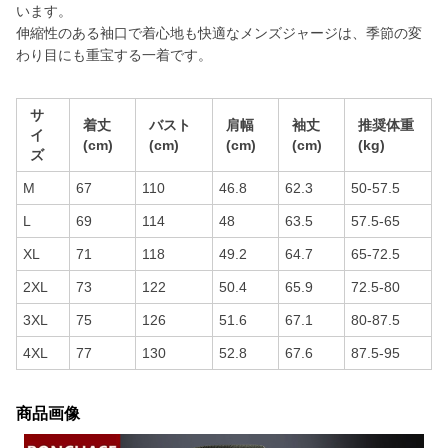
います。
伸縮性のある袖口で着心地も快適なメンズジャージは、季節の変
わり目にも重宝する一着です。
サ
着丈
バスト
肩幅
袖丈
推奨体重
イ
(cm)
(cm)
(cm)
(cm)
(kg)
ズ
M
67
110
46.8
62.3
50-57.5
L
69
114
48
63.5
57.5-65
XL
71
118
49.2
64.7
65-72.5
2XL
73
122
50.4
65.9
72.5-80
3XL
75
126
51.6
67.1
80-87.5
4XL
77
130
52.8
67.6
87.5-95
商品画像