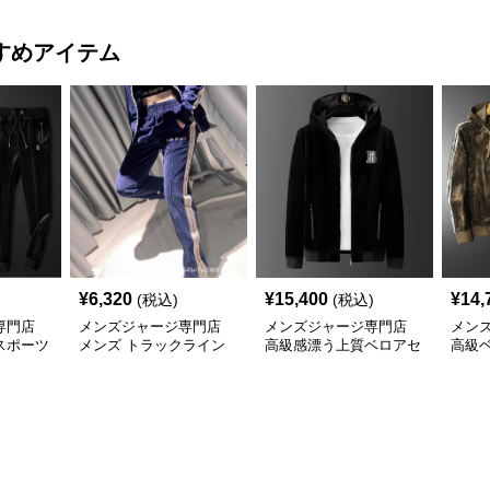
すめアイテム
¥
6,320
¥
15,400
¥
14,
(税込)
(税込)
専門店
メンズジャージ専門店
メンズジャージ専門店
メン
スポーツ
メンズ トラックライン
高級感漂う上質ベロアセ
高級
ベロアパンツ
ットアップ
ドラ