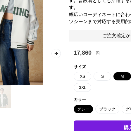
す。普段着としても活躍する
す。
幅広いコーディネートに合わ
ツシーンまで対応する実用的
ご注文確定か
17,860
円
Next slide
サイズ
XS
S
M
3XL
カラー
グレー
ブラック
グ
購