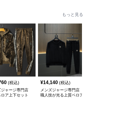
もっと見る
760
¥
14,140
¥
9,720
(税込)
(税込)
(税込)
ズジャージ専門店
メンズジャージ専門店
メンズジャージ専門店
ベロア上下セット
職人技が光る上質ベロア
高級モノグラム柄 上下
ゴン刺繍入り
素材のジャージ上下セッ
セットアップジャージ
ト