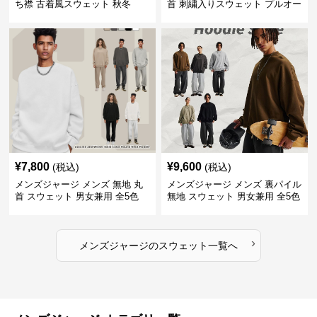
ち襟 古着風スウェット 秋冬
首 刺繍入りスウェット プルオー
バー 全3色
¥
7,800
¥
9,600
(税込)
(税込)
メンズジャージ メンズ 無地 丸
メンズジャージ メンズ 裏パイル
首 スウェット 男女兼用 全5色
無地 スウェット 男女兼用 全5色
2025新作
2025新作
›
メンズジャージ
の
スウェット
一覧へ