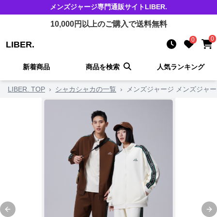
メンズジャージ
専門通販サイト
LIBER.
10,000
円以上のご購入で送料無料
0
0
LIBER.
新着商品
商品を検索
人気ランキング
LIBER. TOP
›
シャカシャカの一覧
›
メンズジャージ メンズジャー
Previous slide
Ne