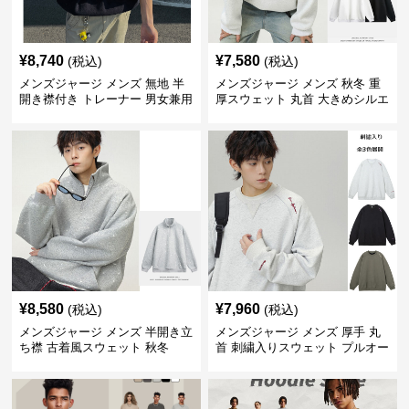
¥
8,740
¥
7,580
(税込)
(税込)
メンズジャージ メンズ 無地 半
メンズジャージ メンズ 秋冬 重
開き襟付き トレーナー 男女兼用
厚スウェット 丸首 大きめシルエ
春秋 2025新作
ット 全2色
¥
8,580
¥
7,960
(税込)
(税込)
メンズジャージ メンズ 半開き立
メンズジャージ メンズ 厚手 丸
ち襟 古着風スウェット 秋冬
首 刺繍入りスウェット プルオー
バー 全3色