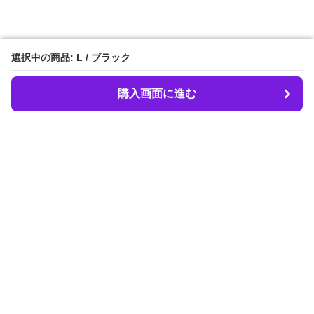
選択中の商品: L / ブラック
選択中の商品: L / ブラック
購入画面に進む
購入画面に進む
LIBER.
について