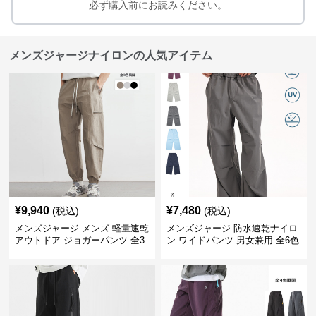
必ず購入前にお読みください。
メンズジャージナイロンの人気アイテム
¥
9,940
¥
7,480
(税込)
(税込)
メンズジャージ メンズ 軽量速乾
メンズジャージ 防水速乾ナイロ
アウトドア ジョガーパンツ 全3
ン ワイドパンツ 男女兼用 全6色
色