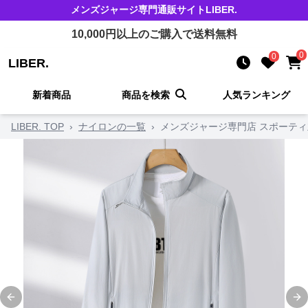
メンズジャージ
専門通販サイト
LIBER.
10,000
円以上のご購入で送料無料
0
0
LIBER.
新着商品
商品を検索
人気ランキング
LIBER. TOP
›
ナイロンの一覧
›
メンズジャージ専門店 スポーティ
Previous slide
Ne