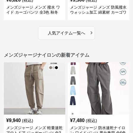
(税込)
(税込)
メンズジャージ メンズ 撥水 ワ
メンズジャージ メンズ 防風撥水
イド カーゴパンツ 全3色 秋冬
ウォッシュ加工 綿素材 カーゴワ
イドパンツ
›
人気アイテム一覧へ
メンズジャージナイロンの新着アイテム
¥
9,940
¥
7,480
(税込)
(税込)
メンズジャージ メンズ 軽量速乾
メンズジャージ 防水速乾ナイロ
アウトドア ジョガーパンツ 全3
ン ワイドパンツ 男女兼用 全6色