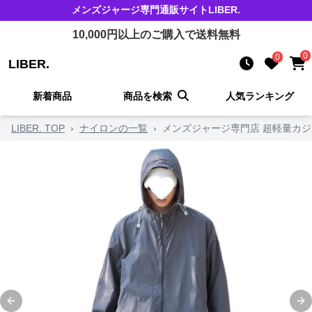
メンズジャージ
専門通販サイト
LIBER.
10,000
円以上のご購入で送料無料
0
0
LIBER.
新着商品
商品を検索
人気ランキング
LIBER. TOP
›
ナイロンの一覧
›
メンズジャージ専門店 超軽量カ
Previous slide
Ne