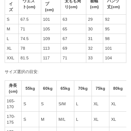
ウエス
太もも周
裾幅
パンツ
イ
プ
ト(cm)
り(cm)
(cm)
丈(cm)
ズ
(cm)
S
67.5
101
63
29
92
M
71
105
65
30
95
L
74.5
109
67
31
98
XL
78
113
69
32
101
XXL
81.5
117
71
33
104
サイズ選択の目安:
身長
55kg
60kg
65kg
70kg
75kg
80kg
(cm)
165-
S
S
S/M
L
XL
XL
170
170-
S
M
M/L
L
XL
XL
175