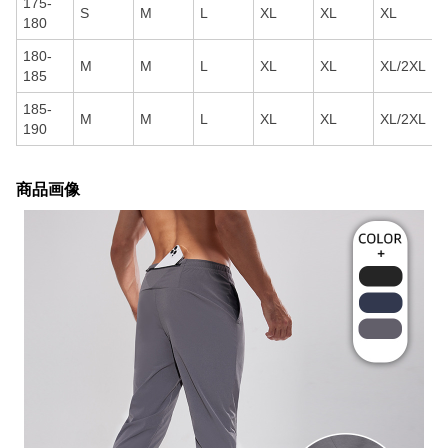
175-
S
M
L
XL
XL
XL
180
180-
M
M
L
XL
XL
XL/2XL
185
185-
M
M
L
XL
XL
XL/2XL
190
商品画像