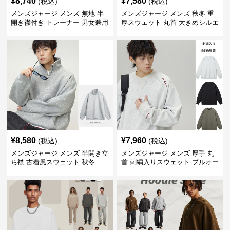
¥
8,740
¥
7,580
(税込)
(税込)
メンズジャージ メンズ 無地 半
メンズジャージ メンズ 秋冬 重
開き襟付き トレーナー 男女兼用
厚スウェット 丸首 大きめシルエ
春秋 2025新作
ット 全2色
¥
8,580
¥
7,960
(税込)
(税込)
メンズジャージ メンズ 半開き立
メンズジャージ メンズ 厚手 丸
ち襟 古着風スウェット 秋冬
首 刺繍入りスウェット プルオー
バー 全3色