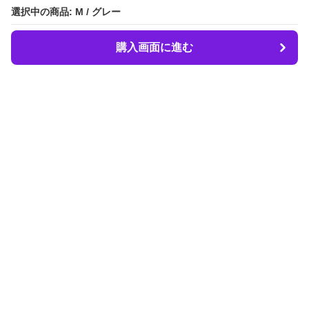
選択中の商品: M / グレー
選択中の商品: M / グレー
購入画面に進む
購入画面に進む
LIBER.
について
会社概要
利用規約