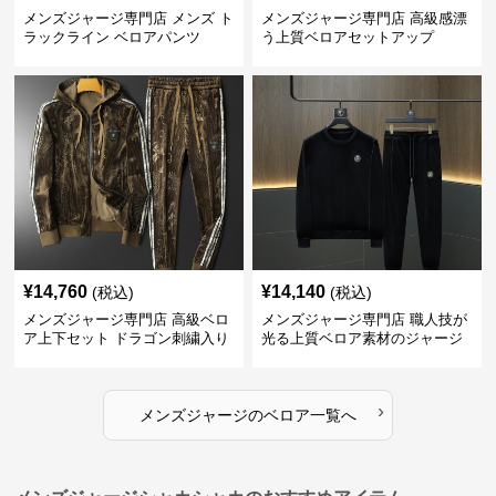
メンズジャージ専門店 メンズ ト
メンズジャージ専門店 高級感漂
ラックライン ベロアパンツ
う上質ベロアセットアップ
¥
14,760
¥
14,140
(税込)
(税込)
メンズジャージ専門店 高級ベロ
メンズジャージ専門店 職人技が
ア上下セット ドラゴン刺繍入り
光る上質ベロア素材のジャージ
上下セット
›
メンズジャージ
の
ベロア
一覧へ