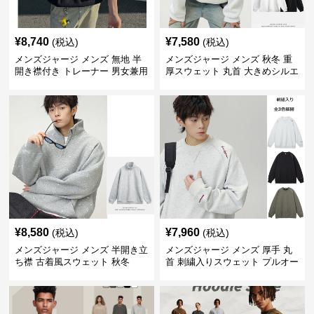
¥
8,740
¥
7,580
(税込)
(税込)
メンズジャージ メンズ 無地 半
メンズジャージ メンズ 秋冬 重
開き襟付き トレーナー 男女兼用
厚スウェット 丸首 大きめシルエ
春秋 2025新作
ット 全2色
¥
8,580
¥
7,960
(税込)
(税込)
メンズジャージ メンズ 半開き立
メンズジャージ メンズ 厚手 丸
ち襟 古着風スウェット 秋冬
首 刺繍入りスウェット プルオー
バー 全3色