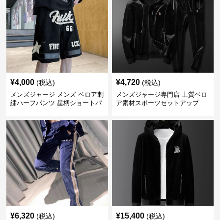
¥
4,000
¥
4,720
(税込)
(税込)
メンズジャージ メンズ ベロア刺
メンズジャージ専門店 上質ベロ
繍ハーフパンツ 星柄ショートパ
ア素材スポーツセットアップ
ンツ
¥
6,320
¥
15,400
(税込)
(税込)