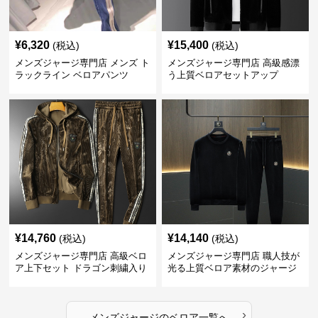
¥
6,320
¥
15,400
(税込)
(税込)
メンズジャージ専門店 メンズ ト
メンズジャージ専門店 高級感漂
ラックライン ベロアパンツ
う上質ベロアセットアップ
¥
14,760
¥
14,140
(税込)
(税込)
メンズジャージ専門店 高級ベロ
メンズジャージ専門店 職人技が
ア上下セット ドラゴン刺繍入り
光る上質ベロア素材のジャージ
上下セット
›
メンズジャージ
の
ベロア
一覧へ