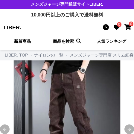
メンズジャージ
専門通販サイト
LIBER.
10,000
円以上のご購入で送料無料
0
0
LIBER.
新着商品
商品を検索
人気ランキング
LIBER. TOP
›
ナイロンの一覧
›
メンズジャージ専門店 スリム細
Previous slide
Ne