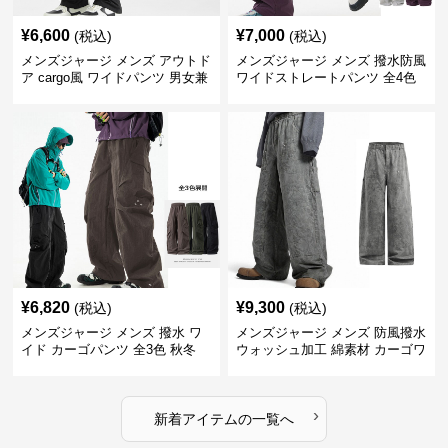
¥
6,600
¥
7,000
(税込)
(税込)
メンズジャージ メンズ アウトド
メンズジャージ メンズ 撥水防風
ア cargo風 ワイドパンツ 男女兼
ワイドストレートパンツ 全4色
用 全4色 2025新作
¥
6,820
¥
9,300
(税込)
(税込)
メンズジャージ メンズ 撥水 ワ
メンズジャージ メンズ 防風撥水
イド カーゴパンツ 全3色 秋冬
ウォッシュ加工 綿素材 カーゴワ
イドパンツ
›
新着アイテムの一覧へ