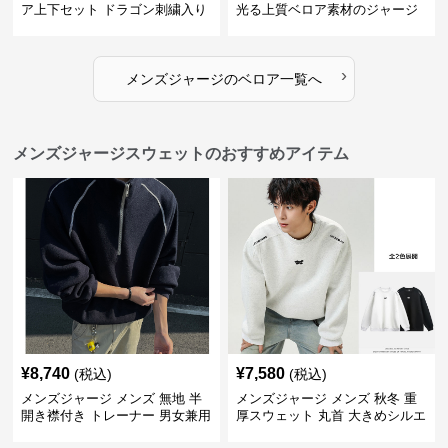
ア上下セット ドラゴン刺繍入り
光る上質ベロア素材のジャージ
上下セット
›
メンズジャージ
の
ベロア
一覧へ
メンズジャージスウェットのおすすめアイテム
¥
8,740
¥
7,580
(税込)
(税込)
メンズジャージ メンズ 無地 半
メンズジャージ メンズ 秋冬 重
開き襟付き トレーナー 男女兼用
厚スウェット 丸首 大きめシルエ
春秋 2025新作
ット 全2色