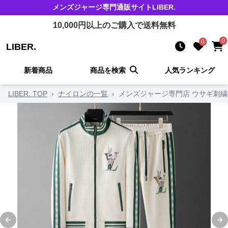
メンズジャージ
専門通販サイト
LIBER.
10,000
円以上のご購入で送料無料
0
0
LIBER.
新着商品
商品を検索
人気ランキング
LIBER. TOP
›
ナイロンの一覧
›
メンズジャージ専門店 ウサギ刺繍
Previous slide
Ne