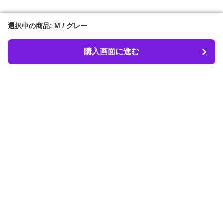
選択中の商品: M / グレー
選択中の商品: M / グレー
購入画面に進む
購入画面に進む
LIBER.
について
会社概要