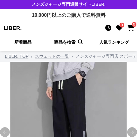
メンズジャージ
専門通販サイト
LIBER.
10,000
円以上のご購入で送料無料
0
0
LIBER.
新着商品
商品を検索
人気ランキング
LIBER. TOP
›
スウェットの一覧
›
メンズジャージ専門店 スポーテ
Previous slide
Ne