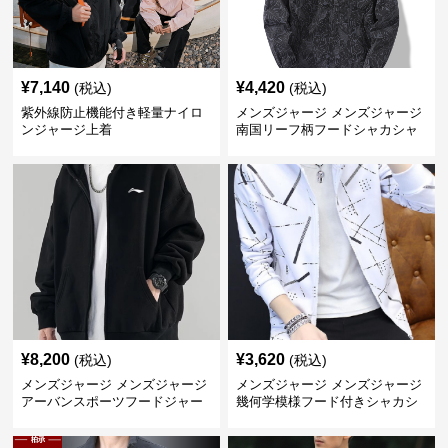
¥
7,140
¥
4,420
(税込)
(税込)
紫外線防止機能付き軽量ナイロ
メンズジャージ メンズジャージ
ンジャージ上着
南国リーフ柄フードシャカシャ
カジャージ
¥
8,200
¥
3,620
(税込)
(税込)
メンズジャージ メンズジャージ
メンズジャージ メンズジャージ
アーバンスポーツフードジャー
幾何学模様フード付きシャカシ
ジ
ャカ