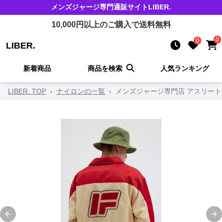
メンズジャージ
専門通販サイト
LIBER.
10,000
円以上のご購入で送料無料
0
0
LIBER.
新着商品
商品を検索
人気ランキング
LIBER. TOP
›
ナイロンの一覧
›
メンズジャージ専門店 アスリー
Previous slide
Ne