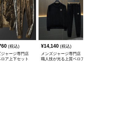
760
¥
14,140
¥
9,720
(税込)
(税込)
(税込)
ズジャージ専門店
メンズジャージ専門店
メンズジャージ専門店
ベロア上下セット
職人技が光る上質ベロア
高級モノグラム柄 上下
ゴン刺繍入り
素材のジャージ上下セッ
セットアップジャージ
ト