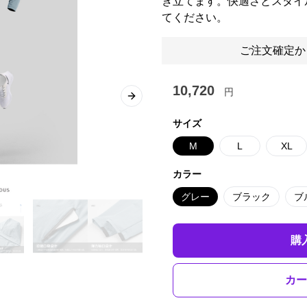
き立てます。快適さとスタイ
てください。
ご注文確定か
10,720
円
Next slide
サイズ
M
L
XL
カラー
グレー
ブラック
ブ
購
カー