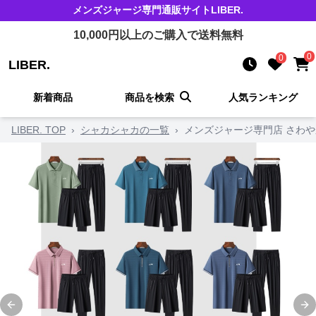
メンズジャージ
専門通販サイト
LIBER.
10,000
円以上のご購入で送料無料
0
0
LIBER.
新着商品
商品を検索
人気ランキング
LIBER. TOP
›
シャカシャカの一覧
›
メンズジャージ専門店 さわ
Previous slide
Ne