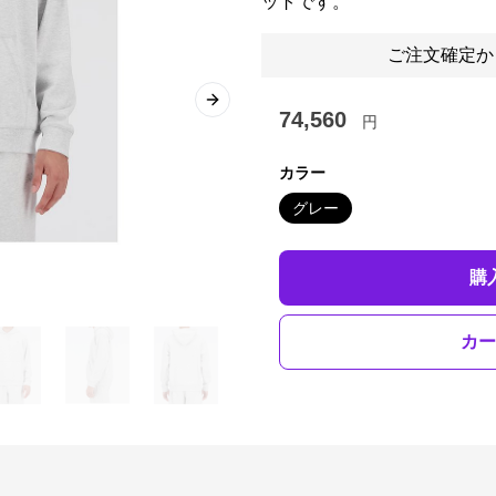
ットです。
ご注文確定か
Next slide
74,560
円
カラー
グレー
購
カー