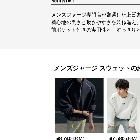
商品詳細
メンズジャージ専門店が厳選した上質
着心地の良さと動きやすさを兼ね備え
前ポケット付きの実用性と、すっきり
メンズジャージ
スウェット
の
¥
8,740
¥
7,580
(税込)
(税込)