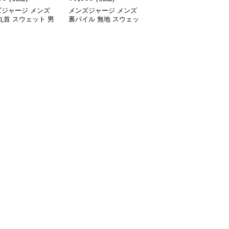
ズジャージ メンズ
メンズジャージ メンズ
メンズジャージ メンズ
丸首 スウェット 男
裏パイル 無地 スウェッ
秋冬 ミニハイネック 長
 全5色 2025新作
ト 男女兼用 全5色 2025
袖スウェット 抗菌 全6
新作