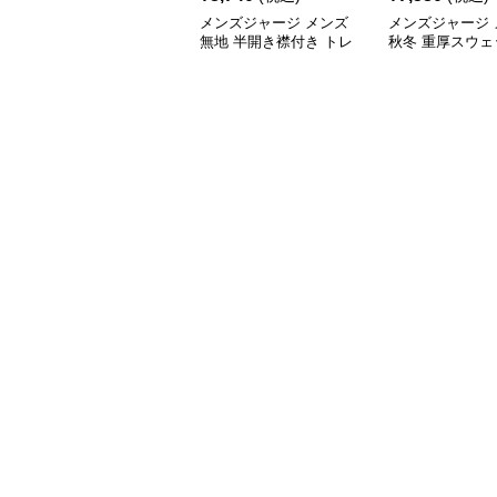
メンズジャージ メンズ
メンズジャージ 
無地 半開き襟付き トレ
秋冬 重厚スウェ
ーナー 男女兼用 春秋
首 大きめシルエ
2025新作
色