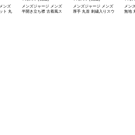
メンズ
メンズジャージ メンズ
メンズジャージ メンズ
メン
ット 丸
半開き立ち襟 古着風ス
厚手 丸首 刺繍入りスウ
無地 
ット 全2
ウェット 秋冬
ェット プルオーバー 全3
女兼用
色