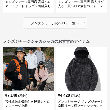
メンズジャージ専門店 高級ベロ
メンズジャージ専門店 職人技が
ア上下セット ドラゴン刺繍入り
光る上質ベロア素材のジャージ
上下セット
›
メンズジャージ
の
ベロア
一覧へ
メンズジャージシャカシャカのおすすめアイテム
¥
7,140
¥
4,420
(税込)
(税込)
紫外線防止機能付き軽量ナイロ
メンズジャージ メンズジャージ
ンジャージ上着
南国リーフ柄フードシャカシャ
カジャージ