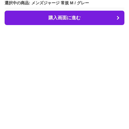
選択中の商品: メンズジャージ 常規 M / グレー
選択中の商品: メンズジャージ 常規 M / グレー
購入画面に進む
購入画面に進む
LIBER.
について
会社概要
利用規約