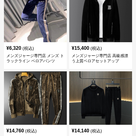
¥
6,320
¥
15,400
(税込)
(税込)
メンズジャージ専門店 メンズ ト
メンズジャージ専門店 高級感漂
ラックライン ベロアパンツ
う上質ベロアセットアップ
¥
14,760
¥
14,140
(税込)
(税込)