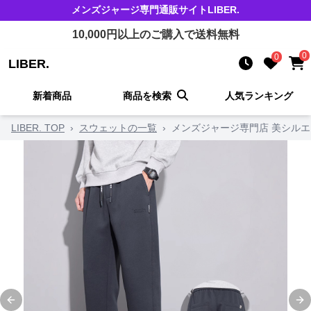
メンズジャージ
専門通販サイト
LIBER.
10,000
円以上のご購入で送料無料
0
0
LIBER.
新着商品
商品を検索
人気ランキング
LIBER. TOP
›
スウェットの一覧
›
メンズジャージ専門店 美シルエ
Previous slide
Ne