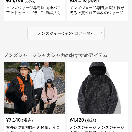
¥
14,760
¥
14,140
(税込)
(税込)
メンズジャージ専門店 高級ベロ
メンズジャージ専門店 職人技が
ア上下セット ドラゴン刺繍入り
光る上質ベロア素材のジャージ
上下セット
›
メンズジャージ
の
ベロア
一覧へ
メンズジャージシャカシャカのおすすめアイテム
¥
7,140
¥
4,420
(税込)
(税込)
紫外線防止機能付き軽量ナイロ
メンズジャージ メンズジャージ