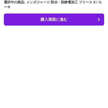
選択中の商品: メンズジャージ 防水・防静電加工 フリース S / カ
選択中の商品: メンズジャージ 防水・防静電加工 フリース S / カ
ーキ
ーキ
購入画面に進む
購入画面に進む
LIBER.
について
会社概要
利用規約