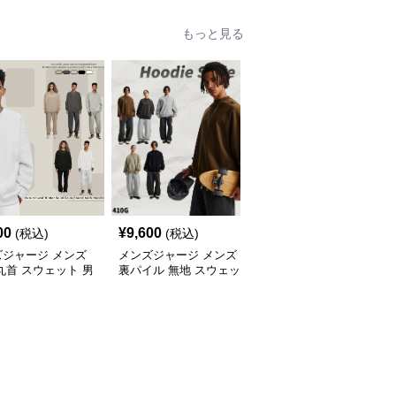
もっと見る
00
¥
9,600
¥
7,020
(税込)
(税込)
(税込)
ズジャージ メンズ
メンズジャージ メンズ
メンズジャージ メンズ
丸首 スウェット 男
裏パイル 無地 スウェッ
秋冬 ミニハイネック 長
 全5色 2025新作
ト 男女兼用 全5色 2025
袖スウェット 抗菌 全6
新作