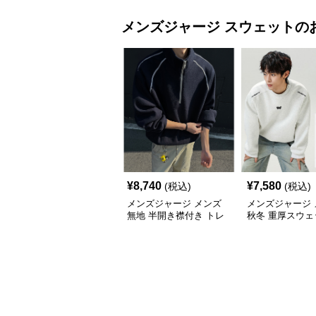
メンズジャージ
スウェット
の
¥
8,740
¥
7,580
(税込)
(税込)
メンズジャージ メンズ
メンズジャージ 
無地 半開き襟付き トレ
秋冬 重厚スウェ
ーナー 男女兼用 春秋
首 大きめシルエ
2025新作
色