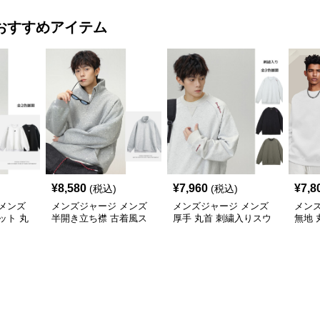
おすすめアイテム
¥
8,580
¥
7,960
¥
7,8
(税込)
(税込)
メンズ
メンズジャージ メンズ
メンズジャージ メンズ
メン
ット 丸
半開き立ち襟 古着風ス
厚手 丸首 刺繍入りスウ
無地 
ット 全2
ウェット 秋冬
ェット プルオーバー 全3
女兼用
色