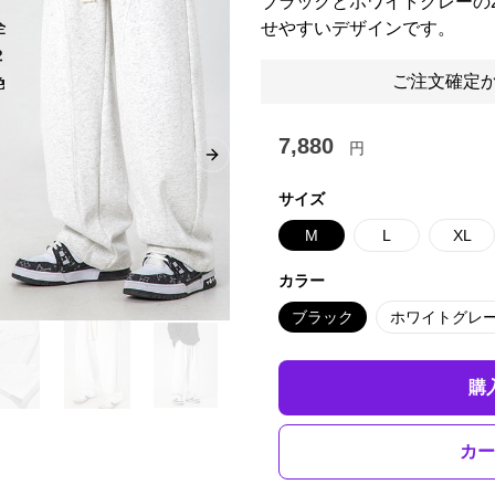
ブラックとホワイトグレーの
せやすいデザインです。
ご注文確定か
7,880
円
Next slide
サイズ
M
L
XL
カラー
ブラック
ホワイトグレ
購
カー