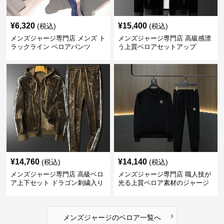
¥
6,320
¥
15,400
(税込)
(税込)
メンズジャージ専門店 メンズ ト
メンズジャージ専門店 高級感漂
ラックライン ベロアパンツ
う上質ベロアセットアップ
¥
14,760
¥
14,140
(税込)
(税込)
メンズジャージ専門店 高級ベロ
メンズジャージ専門店 職人技が
ア上下セット ドラゴン刺繍入り
光る上質ベロア素材のジャージ
上下セット
›
メンズジャージ
の
ベロア
一覧へ