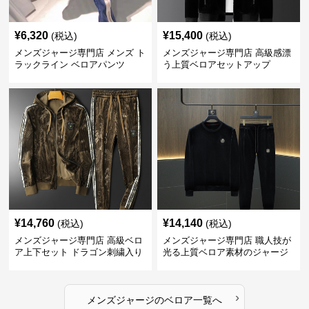
¥
6,320
¥
15,400
(税込)
(税込)
メンズジャージ専門店 メンズ ト
メンズジャージ専門店 高級感漂
ラックライン ベロアパンツ
う上質ベロアセットアップ
¥
14,760
¥
14,140
(税込)
(税込)
メンズジャージ専門店 高級ベロ
メンズジャージ専門店 職人技が
ア上下セット ドラゴン刺繍入り
光る上質ベロア素材のジャージ
上下セット
›
メンズジャージ
の
ベロア
一覧へ