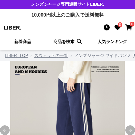
メンズジャージ
専門通販サイト
LIBER.
10,000
円以上のご購入で送料無料
0
0
LIBER.
新着商品
商品を検索
人気ランキング
LIBER. TOP
›
スウェットの一覧
›
メンズジャージ ワイドパンツ 
Previous slide
Ne