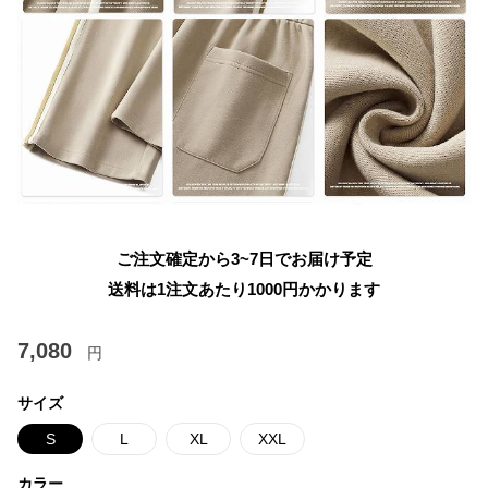
ご注文確定から3~7日でお届け予定
送料は1注文あたり
1000
円かかります
7,080
円
サイズ
S
L
XL
XXL
カラー