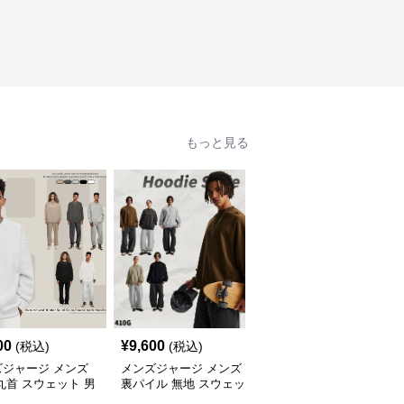
もっと見る
00
¥
9,600
¥
7,020
(税込)
(税込)
(税込)
ズジャージ メンズ
メンズジャージ メンズ
メンズジャージ メンズ
丸首 スウェット 男
裏パイル 無地 スウェッ
秋冬 ミニハイネック 長
 全5色 2025新作
ト 男女兼用 全5色 2025
袖スウェット 抗菌 全6