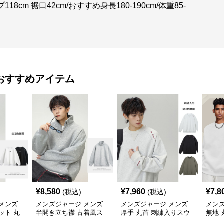
18cm 裾口42cm/おすすめ身長180-190cm/体重85-
おすすめアイテム
¥
8,580
¥
7,960
¥
7,8
(税込)
(税込)
メンズ
メンズジャージ メンズ
メンズジャージ メンズ
メン
ット 丸
半開き立ち襟 古着風ス
厚手 丸首 刺繍入りスウ
無地 
ット 全2
ウェット 秋冬
ェット プルオーバー 全3
女兼用