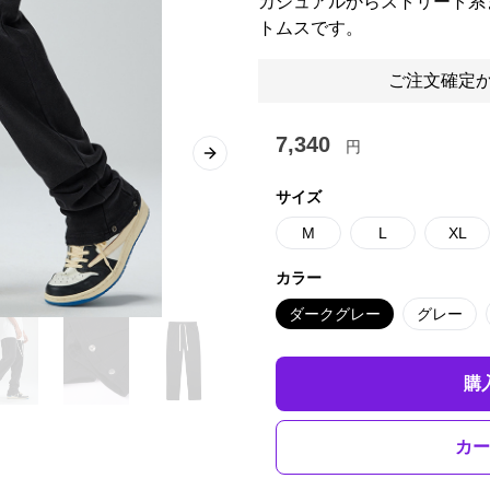
カジュアルからストリート系
トムスです。
ご注文確定か
7,340
円
Next slide
サイズ
M
L
XL
カラー
ダークグレー
グレー
購
カー