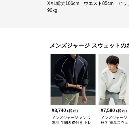
XXL総丈106cm ウエスト85cm ヒップ1
90kg
メンズジャージ
スウェット
の
¥
8,740
¥
7,580
(税込)
(税込)
メンズジャージ メンズ
メンズジャージ 
無地 半開き襟付き トレ
秋冬 重厚スウェ
ーナー 男女兼用 春秋
首 大きめシルエ