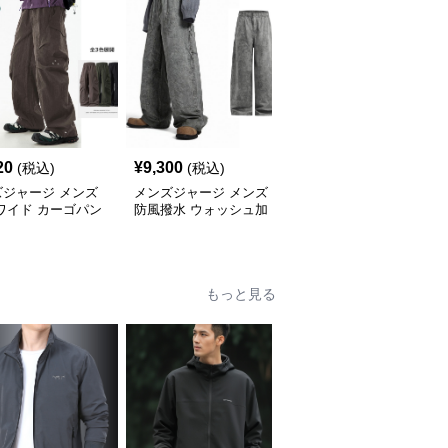
20
¥
9,300
¥
5,620
(税込)
(税込)
(税込)
ズジャージ メンズ
メンズジャージ メンズ
メンズジャージ メンズ
ワイド カーゴパン
防風撥水 ウォッシュ加
チェック柄 ジャージ 上
3色 秋冬
工 綿素材 カーゴワイド
下セット ハーフジップ
パンツ
もっと見る