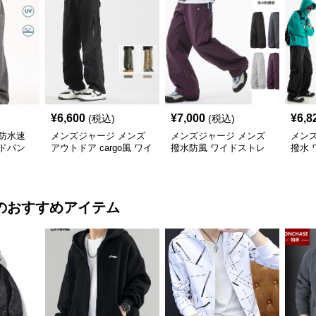
¥
6,600
¥
7,000
¥
6,8
(税込)
(税込)
防水速
メンズジャージ メンズ
メンズジャージ メンズ
メン
ドパン
アウトドア cargo風 ワイ
撥水防風 ワイドストレ
撥水 
色
ドパンツ 男女兼用 全4色
ートパンツ 全4色
ツ 全
2025新作
のおすすめアイテム