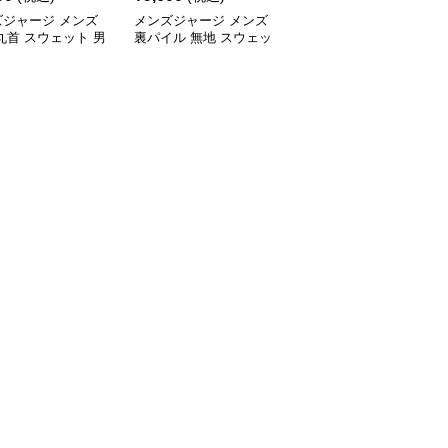
ズジャージ メンズ
メンズジャージ メンズ
メンズジャージ メンズ
丸首 スウェット 男
裏パイル 無地 スウェッ
秋冬 ミニハイネック 長
 全5色 2025新作
ト 男女兼用 全5色 2025
袖スウェット 抗菌 全6
新作