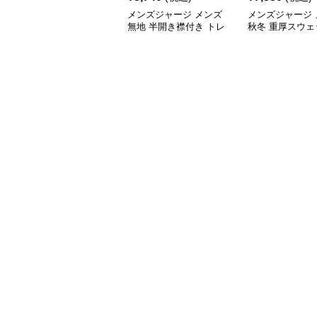
メンズジャージ メンズ
メンズジャージ 
無地 半開き襟付き トレ
秋冬 重厚スウェ
ーナー 男女兼用 春秋
首 大きめシルエ
2025新作
色