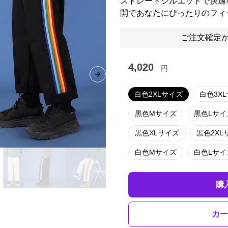
ストレートシルエットで快適
開であなたにぴったりのフィ
ご注文確定か
4,020
円
Next slide
白色2XLサイズ
白色3X
黒色Mサイズ
黒色Lサイ
黒色XLサイズ
黒色2XL
白色Mサイズ
白色Lサイ
購
カー