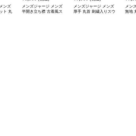
メンズ
メンズジャージ メンズ
メンズジャージ メンズ
メン
ット 丸
半開き立ち襟 古着風ス
厚手 丸首 刺繍入りスウ
無地 
ット 全2
ウェット 秋冬
ェット プルオーバー 全3
女兼用
色