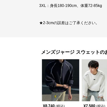
3XL：身長180-190cm、体重72-85kg
★2-3cmの誤差はご了承ください。
メンズジャージ
スウェット
の
¥
8,740
¥
7,580
(税込)
(税込)