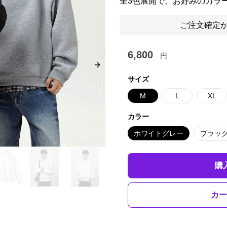
全3色展開で、お好みのカラ
ご注文確定か
6,800
円
Next slide
サイズ
M
L
XL
カラー
ホワイトグレー
ブラッ
購
カー