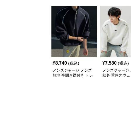
¥
8,740
¥
7,580
(税込)
(税込)
メンズジャージ メンズ
メンズジャージ 
無地 半開き襟付き トレ
秋冬 重厚スウェ
ーナー 男女兼用 春秋
首 大きめシルエ
2025新作
色