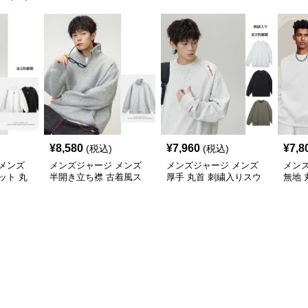
¥
8,580
¥
7,960
¥
7,8
(税込)
(税込)
メンズ
メンズジャージ メンズ
メンズジャージ メンズ
メン
ット 丸
半開き立ち襟 古着風ス
厚手 丸首 刺繍入りスウ
無地 
ット 全2
ウェット 秋冬
ェット プルオーバー 全3
女兼用
色