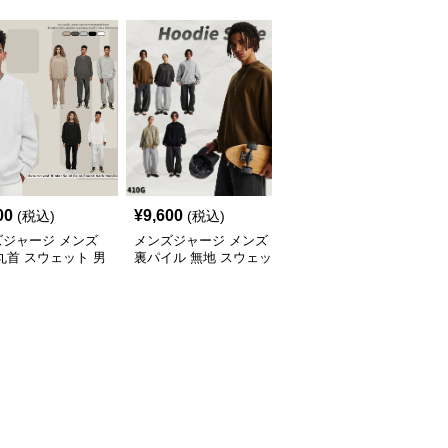
00
¥
9,600
¥
7,020
(税込)
(税込)
(税込)
ズジャージ メンズ
メンズジャージ メンズ
メンズジャージ メンズ
丸首 スウェット 男
裏パイル 無地 スウェッ
秋冬 ミニハイネック 長
 全5色 2025新作
ト 男女兼用 全5色 2025
袖スウェット 抗菌 全6
新作