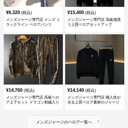
¥
6,320
¥
15,400
(税込)
(税込)
メンズジャージ専門店 メンズ ト
メンズジャージ専門店 高級感漂
ラックライン ベロアパンツ
う上質ベロアセットアップ
¥
14,760
¥
14,140
(税込)
(税込)
メンズジャージ専門店 高級ベロ
メンズジャージ専門店 職人技が
ア上下セット ドラゴン刺繍入り
光る上質ベロア素材のジャージ
上下セット
›
メンズジャージ
の
ベロア
一覧へ