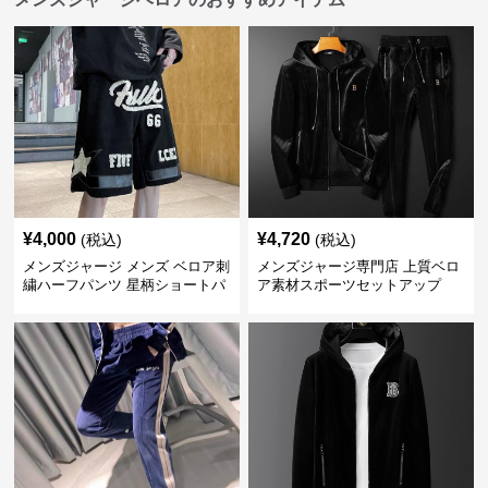
¥
4,000
¥
4,720
(税込)
(税込)
メンズジャージ メンズ ベロア刺
メンズジャージ専門店 上質ベロ
繍ハーフパンツ 星柄ショートパ
ア素材スポーツセットアップ
ンツ