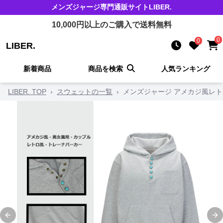
メンズジャージ
専門通販サイト
LIBER.
10,000
円以上のご購入で送料無料
0
0
LIBER.
新着商品
商品を検索
人気ランキング
LIBER. TOP
›
スウェットの一覧
›
メンズジャージ アメカジ風レト
Previous slide
Ne