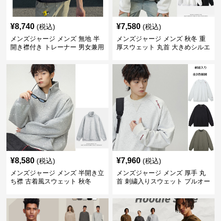
¥
8,740
¥
7,580
(税込)
(税込)
メンズジャージ メンズ 無地 半
メンズジャージ メンズ 秋冬 重
開き襟付き トレーナー 男女兼用
厚スウェット 丸首 大きめシルエ
春秋 2025新作
ット 全2色
¥
8,580
¥
7,960
(税込)
(税込)
メンズジャージ メンズ 半開き立
メンズジャージ メンズ 厚手 丸
ち襟 古着風スウェット 秋冬
首 刺繍入りスウェット プルオー
バー 全3色