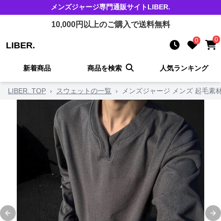
メンズジャージ
専門通販サイト
LIBER.
10,000
円以上のご購入で送料無料
0
0
LIBER.
新着商品
商品を検索
人気ランキング
LIBER. TOP
›
スウェットの一覧
›
メンズジャージ メンズ 起毛素材
Previous slide
Ne