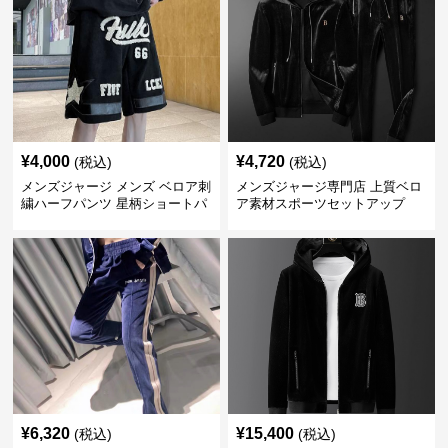
¥
4,000
¥
4,720
(税込)
(税込)
メンズジャージ メンズ ベロア刺
メンズジャージ専門店 上質ベロ
繍ハーフパンツ 星柄ショートパ
ア素材スポーツセットアップ
ンツ
¥
6,320
¥
15,400
(税込)
(税込)