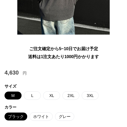
ご注文確定から5~10日でお届け予定
送料は1注文あたり
1000
円かかります
4,630
円
サイズ
M
L
XL
2XL
3XL
カラー
ブラック
ホワイト
グレー