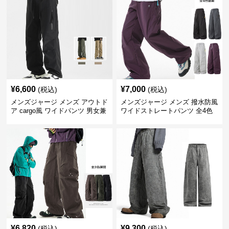
¥
6,600
¥
7,000
(税込)
(税込)
メンズジャージ メンズ アウトド
メンズジャージ メンズ 撥水防風
ア cargo風 ワイドパンツ 男女兼
ワイドストレートパンツ 全4色
用 全4色 2025新作
¥
6,820
¥
9,300
(税込)
(税込)