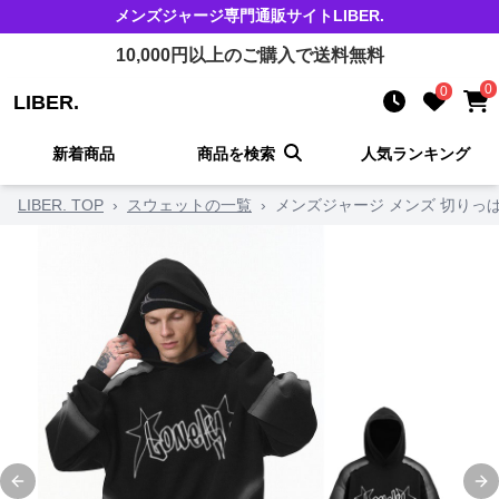
メンズジャージ
専門通販サイト
LIBER.
10,000
円以上のご購入で送料無料
0
0
LIBER.
新着商品
商品を検索
人気ランキング
LIBER. TOP
›
スウェットの一覧
›
メンズジャージ メンズ 切りっ
Previous slide
Ne