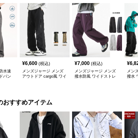
¥
6,600
¥
7,000
¥
6,8
(税込)
(税込)
防水速
メンズジャージ メンズ
メンズジャージ メンズ
メン
ドパン
アウトドア cargo風 ワイ
撥水防風 ワイドストレ
撥水 
色
ドパンツ 男女兼用 全4色
ートパンツ 全4色
ツ 全
2025新作
のおすすめアイテム