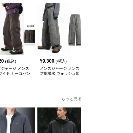
20
¥
9,300
¥
5,620
(税込)
(税込)
(税込)
ズジャージ メンズ
メンズジャージ メンズ
メンズジャージ メンズ
ワイド カーゴパン
防風撥水 ウォッシュ加
チェック柄 ジャージ 上
3色 秋冬
工 綿素材 カーゴワイド
下セット ハーフジップ
パンツ
もっと見る