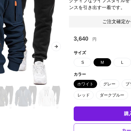
クティブなライフスタイルを
ンスを引き出す一着です。
ご注文確定か
3,640
円
Next slide
サイズ
S
M
L
カラー
ホワイト
グレー
ブ
レッド
ダークブルー
購
カー