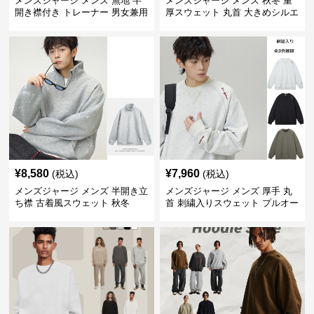
メンズジャージ メンズ 無地 半
メンズジャージ メンズ 秋冬 重
開き襟付き トレーナー 男女兼用
厚スウェット 丸首 大きめシルエ
春秋 2025新作
ット 全2色
¥
8,580
¥
7,960
(税込)
(税込)
メンズジャージ メンズ 半開き立
メンズジャージ メンズ 厚手 丸
ち襟 古着風スウェット 秋冬
首 刺繍入りスウェット プルオー
バー 全3色