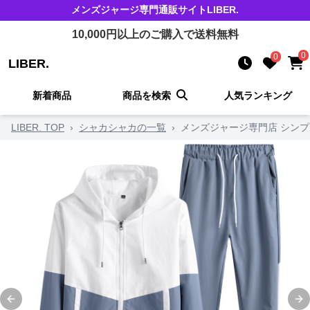
メンズジャージ
専門通販サイト
LIBER.
10,000
円以上のご購入で送料無料
0
0
LIBER.
新着商品
商品を検索
人気ランキング
LIBER. TOP
›
シャカシャカの一覧
›
メンズジャージ専門店 シン
Previous slide
Ne