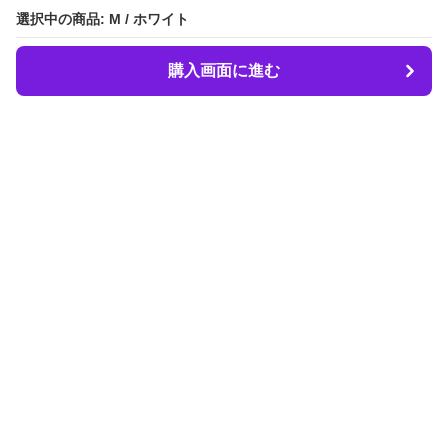
選択中の商品: M / ホワイト
選択中の商品: M / ホワイト
購入画面に進む
購入画面に進む
LIBER.
について
会社概要
利用規約