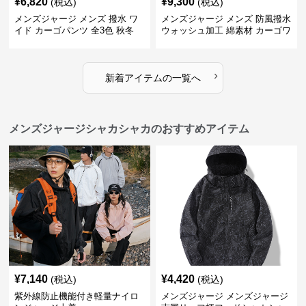
¥
6,820
¥
9,300
(税込)
(税込)
メンズジャージ メンズ 撥水 ワ
メンズジャージ メンズ 防風撥水
イド カーゴパンツ 全3色 秋冬
ウォッシュ加工 綿素材 カーゴワ
イドパンツ
›
新着アイテムの一覧へ
メンズジャージシャカシャカのおすすめアイテム
¥
7,140
¥
4,420
(税込)
(税込)
紫外線防止機能付き軽量ナイロ
メンズジャージ メンズジャージ