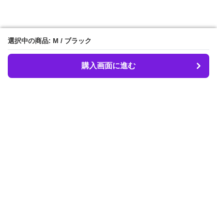
選択中の商品: M / ブラック
選択中の商品: M / ブラック
購入画面に進む
購入画面に進む
LIBER.
について