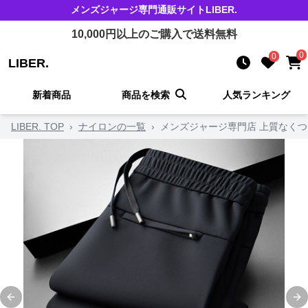
メンズジャージ
専門通販サイト
LIBER.
10,000
円以上のご購入で送料無料
0
0
LIBER.
新着商品
商品を検索
人気ランキング
LIBER. TOP
›
ナイロンの一覧
›
メンズジャージ専門店 上質なく
Previous slide
Ne