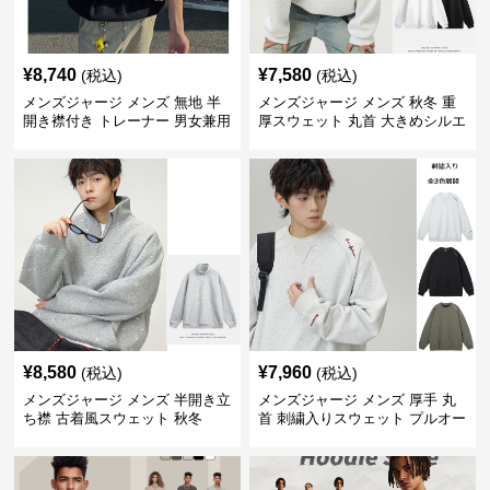
¥
8,740
¥
7,580
(税込)
(税込)
メンズジャージ メンズ 無地 半
メンズジャージ メンズ 秋冬 重
開き襟付き トレーナー 男女兼用
厚スウェット 丸首 大きめシルエ
春秋 2025新作
ット 全2色
¥
8,580
¥
7,960
(税込)
(税込)
メンズジャージ メンズ 半開き立
メンズジャージ メンズ 厚手 丸
ち襟 古着風スウェット 秋冬
首 刺繍入りスウェット プルオー
バー 全3色