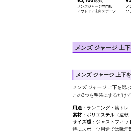
¥
5,100
¥
(税込)
メンズジャージ専門店
メ
アウトドア志向スポーツ
ソ
ウェア上下セット
上
メンズ ジャージ 上
メンズ ジャージ 上下
メンズ ジャージ 上下を選
この3つを明確にするだけ
用途
：ランニング・筋トレ
素材
：ポリエステル（速乾
サイズ感
：ジャストフィッ
特にスポーツ用途では
吸汗