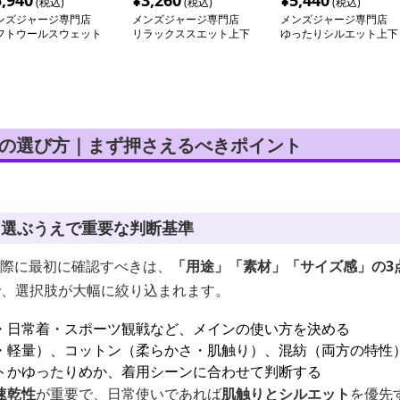
5,940
¥
3,260
¥
5,440
(税込)
(税込)
(税込)
ンズジャージ専門店
メンズジャージ専門店
メンズジャージ専門店
フトウールスウェット
リラックススエット上下
ゆったりシルエット上下
下セット
セット
セット
下の選び方｜まず押さえるべきポイント
を選ぶうえで重要な判断基準
ぶ際に最初に確認すべきは、
「用途」「素材」「サイズ感」の3
で、選択肢が大幅に絞り込まれます。
・日常着・スポーツ観戦など、メインの使い方を決める
・軽量）、コットン（柔らかさ・肌触り）、混紡（両方の特性
トかゆったりめか、着用シーンに合わせて判断する
速乾性
が重要で、日常使いであれば
肌触りとシルエット
を優先