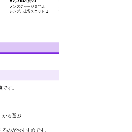
¥
7,780
¥
10,340
¥
4,560
(税込)
(税込)
(税込
メンズジャージ専門店
メンズジャージ専門店
メンズジャージ
シンプル上質スエットセ
サイドライン入り上下セ
スポーティ美シ
ット
ットアップジャージ
上下セット
点
です。
）から選ぶ
するのがおすすめです。