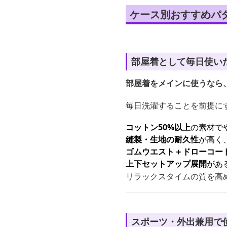
ケース別おすすめパ
部屋着として毎日使い
部屋着をメインに使うなら
毎日洗濯することを前提に
コットン50%以上
の素材で
縫製・生地の耐久性
が高く
ゴムウエスト＋ドローコー
上下セットアップ展開
があ
リラックスタイムの質を高
スポーツ・外出兼用で