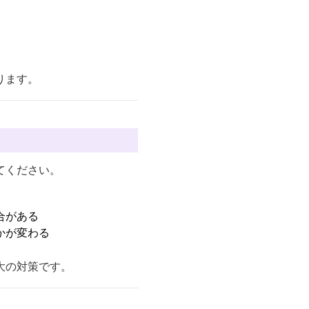
ります。
てください。
合がある
かが変わる
大の対策です。