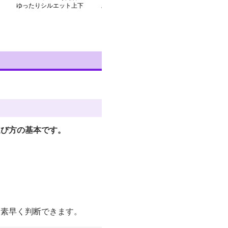
ゆったりシルエット上下
スポーティライン ゆっ
ストレッチ快適
セット
たりジャージ上下セット
ジャージパンツ
選び方の基本です。
を素早く判断できます。