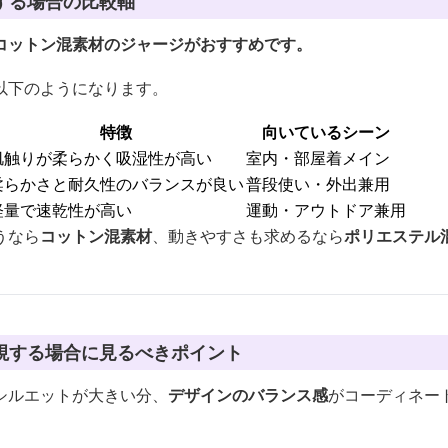
する場合の比較軸
コットン混素材のジャージがおすすめです。
以下のようになります。
特徴
向いているシーン
肌触りが柔らかく吸湿性が高い
室内・部屋着メイン
柔らかさと耐久性のバランスが良い
普段使い・外出兼用
軽量で速乾性が高い
運動・アウトドア兼用
うなら
コットン混素材
、動きやすさも求めるなら
ポリエステル
視する場合に見るべきポイント
シルエットが大きい分、
デザインのバランス感
がコーディネー
。