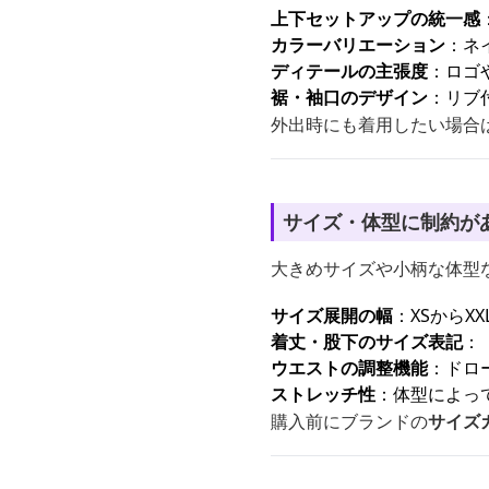
上下セットアップの統一感
カラーバリエーション
：ネ
ディテールの主張度
：ロゴ
裾・袖口のデザイン
：リブ
外出時にも着用したい場合
サイズ・体型に制約が
大きめサイズや小柄な体型
サイズ展開の幅
：XSからX
着丈・股下のサイズ表記
：
ウエストの調整機能
：ドロ
ストレッチ性
：体型によっ
購入前にブランドの
サイズ