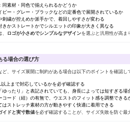
：同素材・同色で揃えられるかどうか
イビー・グレー・ブラックなどの定番色で展開されているか
や刺繍が控えめか派手かで、着回しやすさが変わる
付きかストレートかでシルエットの印象が大きく異なる
は、
ロゴが小さめでシンプルなデザイン
を選ぶと汎用性が高ま
ある場合の選び方
など、サイズ展開に制約がある場合は以下のポイントを確認し
XL以上まで対応しているかを必ず確認する
「ゆったり」と表記されていても、身長によっては短すぎる場
ーコード（紐）の有無で、ウエストのフィット感を調整できる
てはストレッチ素材の方が動きやすく快適に着用できる
ガイドと実寸数値
を必ず確認することが、サイズ失敗を防ぐ最