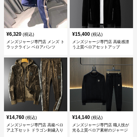
¥
6,320
¥
15,400
(税込)
(税込)
メンズジャージ専門店 メンズ ト
メンズジャージ専門店 高級感漂
ラックライン ベロアパンツ
う上質ベロアセットアップ
¥
14,760
¥
14,140
(税込)
(税込)
メンズジャージ専門店 高級ベロ
メンズジャージ専門店 職人技が
ア上下セット ドラゴン刺繍入り
光る上質ベロア素材のジャージ
上下セット