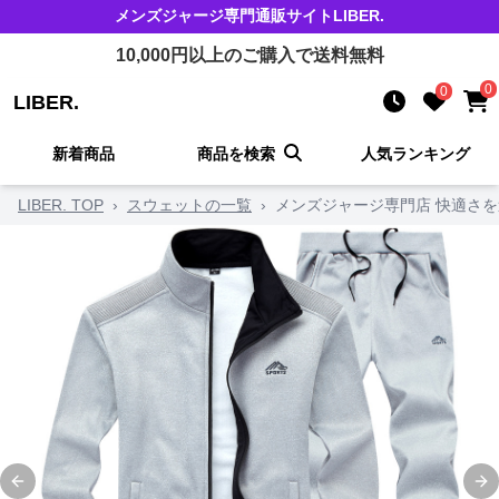
メンズジャージ
専門通販サイト
LIBER.
10,000
円以上のご購入で送料無料
0
0
LIBER.
新着商品
商品を検索
人気ランキング
LIBER. TOP
›
スウェットの一覧
›
メンズジャージ専門店 快適さ
Previous slide
Ne