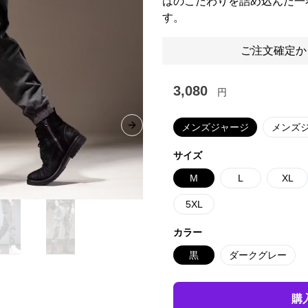
はのこだわりを詰め込んだ一
す。
ご注文確定か
3,080
円
メンズジャージ
メンズ
Next slide
サイズ
M
L
XL
5XL
カラー
黒
ダークグレー
購