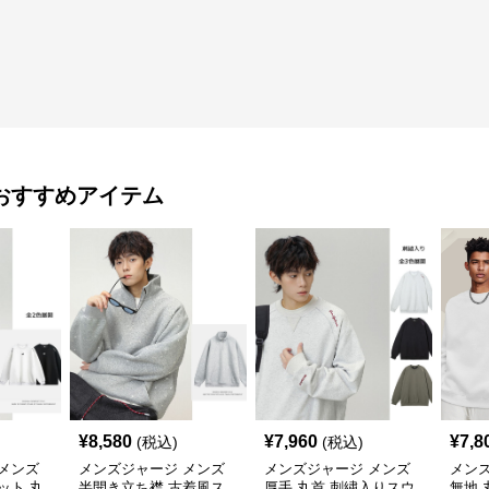
おすすめアイテム
¥
8,580
¥
7,960
¥
7,8
(税込)
(税込)
メンズ
メンズジャージ メンズ
メンズジャージ メンズ
メン
ット 丸
半開き立ち襟 古着風ス
厚手 丸首 刺繍入りスウ
無地 