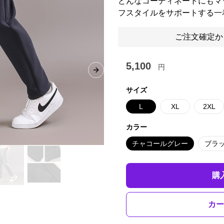
どんなコーディネートにもマ
フスタイルをサポートする一
ご注文確定か
5,100
円
Next slide
サイズ
L
XL
2XL
カラー
チャコールグレー
ブラ
購
カー