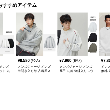
おすすめアイテム
¥
8,580
¥
7,960
¥
7,8
(税込)
(税込)
メンズ
メンズジャージ メンズ
メンズジャージ メンズ
メン
ット 丸
半開き立ち襟 古着風ス
厚手 丸首 刺繍入りスウ
無地 
ット 全2
ウェット 秋冬
ェット プルオーバー 全3
女兼用
色