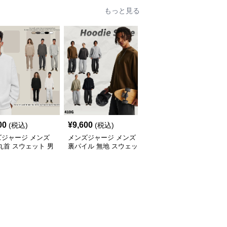
もっと見る
00
¥
9,600
¥
7,020
(税込)
(税込)
(税込)
ズジャージ メンズ
メンズジャージ メンズ
メンズジャージ メンズ
丸首 スウェット 男
裏パイル 無地 スウェッ
秋冬 ミニハイネック 長
 全5色 2025新作
ト 男女兼用 全5色 2025
袖スウェット 抗菌 全6
新作