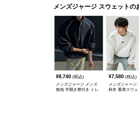
メンズジャージ
スウェット
の
¥
8,740
¥
7,580
(税込)
(税込)
メンズジャージ メンズ
メンズジャージ 
無地 半開き襟付き トレ
秋冬 重厚スウェ
ーナー 男女兼用 春秋
首 大きめシルエ
2025新作
色