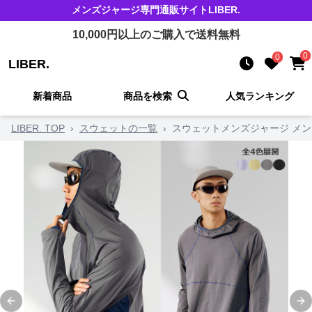
メンズジャージ
専門通販サイト
LIBER.
10,000
円以上のご購入で送料無料
0
0
LIBER.
新着商品
商品を検索
人気ランキング
LIBER. TOP
›
スウェットの一覧
›
スウェットメンズジャージ メ
Previous slide
Ne