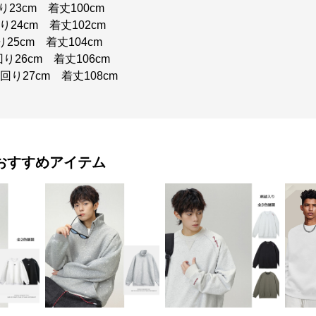
23cm 着丈100cm
24cm 着丈102cm
25cm 着丈104cm
り26cm 着丈106cm
回り27cm 着丈108cm
おすすめアイテム