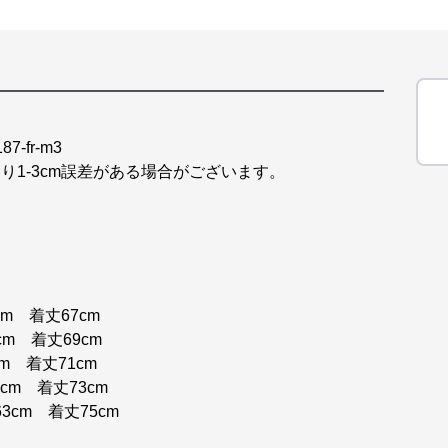
187-fr-m3
り1-3cm誤差がある場合がございます。
cm 着丈67cm
cm 着丈69cm
m 着丈71cm
cm 着丈73cm
3cm 着丈75cm