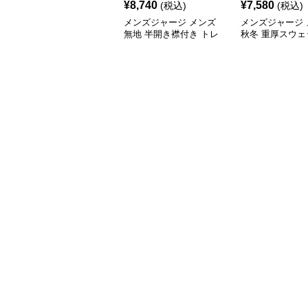
¥
8,740
¥
7,580
(税込)
(税込)
メンズジャージ メンズ
メンズジャージ 
無地 半開き襟付き トレ
秋冬 重厚スウェ
ーナー 男女兼用 春秋
首 大きめシルエ
2025新作
色