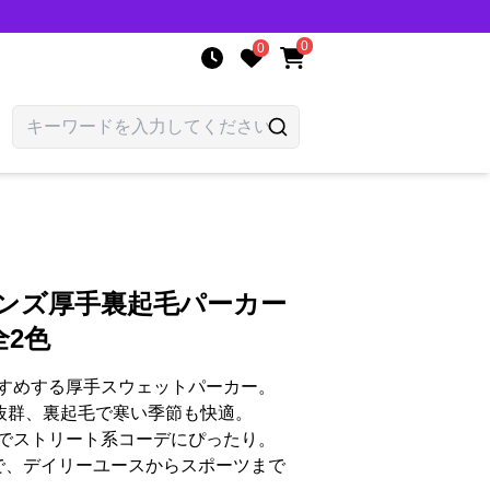
0
0
メンズ厚手裏起毛パーカー
2色
すめする厚手スウェットパーカー。
性抜群、裏起毛で寒い季節も快適。
でストリート系コーデにぴったり。
で、デイリーユースからスポーツまで