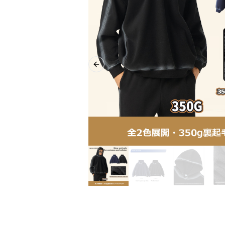
Previous slide