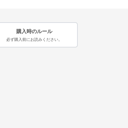
購入時のルール
必ず購入前にお読みください。