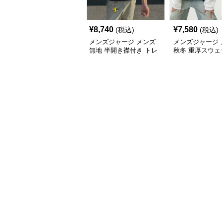
¥
8,740
¥
7,580
(税込)
(税込)
メンズジャージ メンズ
メンズジャージ 
無地 半開き襟付き トレ
秋冬 重厚スウェ
ーナー 男女兼用 春秋
首 大きめシルエ
2025新作
色