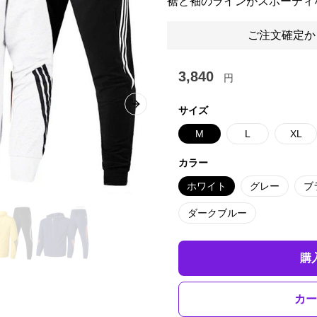
裾と袖のラインがスポーティ
ご注文確定か
3,840
円
Next slide
サイズ
M
L
XL
カラー
ホワイト
グレー
ブ
ダークブルー
購
カー