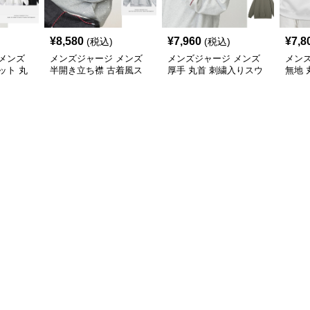
¥
8,580
¥
7,960
¥
7,8
(税込)
(税込)
メンズ
メンズジャージ メンズ
メンズジャージ メンズ
メン
ット 丸
半開き立ち襟 古着風ス
厚手 丸首 刺繍入りスウ
無地 
ット 全2
ウェット 秋冬
ェット プルオーバー 全3
女兼用
色