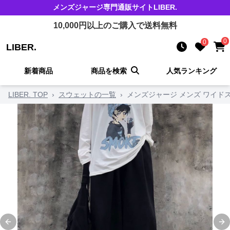
メンズジャージ
専門通販サイト
LIBER.
10,000
円以上のご購入で送料無料
0
0
LIBER.
新着商品
商品を検索
人気ランキング
LIBER. TOP
›
スウェットの一覧
›
メンズジャージ メンズ ワイド
Previous slide
Ne